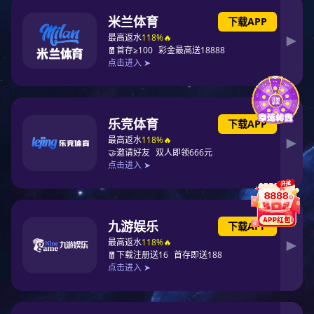
FATAL ERROR:
./plugins/webvr.xml - xml parsing failed!