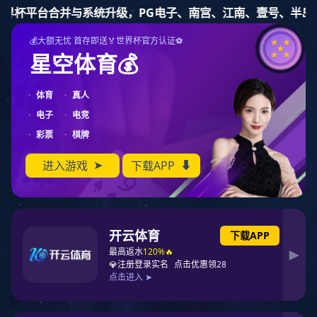
超凡国际


Поиск по сайту
Поиск
Результаты поиска по запросу
"ключевое слово"
.
Найдено:
0